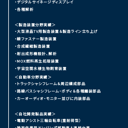
・デジタルサイネージディスプレイ
・各種解析
＜製造装置分野実績＞
・大型液晶TV用製造装置＆製造ライン立ち上げ
・線ファスナー製造装置
・合成繊維製造装置
・射出成形機設計、解析
・MOX燃料再生処理装置
・宇宙空間水棲生物飼育装置
＜自動車分野実績＞
・トラックシャシフレーム＆周辺構成部品
・路線バスシャシフレーム・ボディ＆各種艤装部品
・カーオーディオ・モニター並びに内装部品
＜自社開発製品実績＞
・電動アシスト三輪自転車(重耐荷型）
・特殊作業用エンジン式移動車＆連結台車