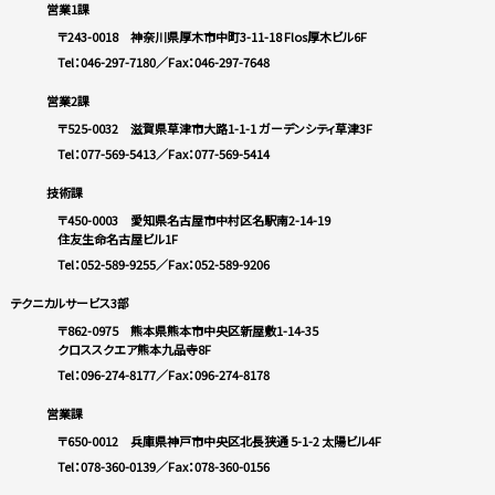
営業1課
〒243-0018 神奈川県厚木市中町3-11-18 Flos厚木ビル6F
Tel：046-297-7180
／Fax：046-297-7648
営業2課
〒525-0032 滋賀県草津市大路1-1-1 ガーデンシティ草津3F
Tel：077-569-5413
／Fax：077-569-5414
技術課
〒450-0003 愛知県名古屋市中村区名駅南2-14-19
住友生命名古屋ビル1F
Tel：052-589-9255
／Fax：052-589-9206
テクニカルサービス3部
〒862-0975 熊本県熊本市中央区新屋敷1-14-35
クロススクエア熊本九品寺8F
Tel：096-274-8177
／Fax：096-274-8178
営業課
〒650-0012 兵庫県神戸市中央区北長狭通 5-1-2 太陽ビル4F
Tel：078-360-0139
／Fax：078-360-0156